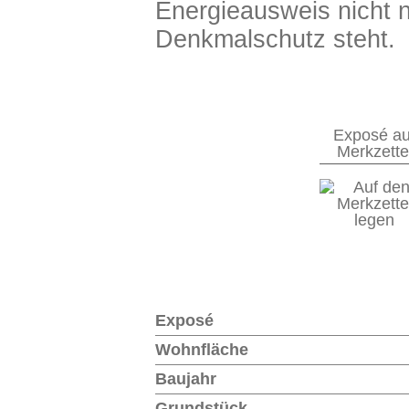
Energieausweis nicht 
Denkmalschutz steht.
Exposé au
Merkzette
Vielen Dank für Ihre Anfrage. Wir 
Exposé
Verbindung setzen.
Wohnfläche
Baujahr
Grundstück